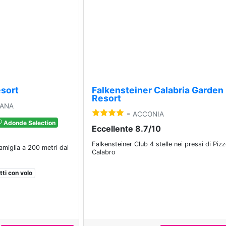
Next
Previous
esort
Falkensteiner Calabria Garden
Resort
IANA
-
ACCONIA
Adonde Selection
Eccellente 8.7/10
Falkensteiner Club 4 stelle nei pressi di Piz
famiglia a 200 metri dal
Calabro
ti con volo