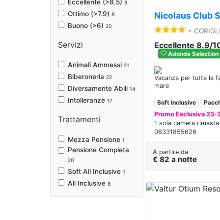
Eccellente (>8.5)
8
Ottimo (>7.9)
Nicolaus Club S
8
Buono (>6)
20
-
CORIGL
Servizi
Eccellente 8.9/1
Adonde Selection
Animali Ammessi
21
Biberoneria
22
Vacanza per tutta la f
mare
Diversamente Abili
14
Intolleranze
17
Soft Inclusive
Pacch
Promo Esclusiva 23-
Trattamenti
1 sola camera rimasta
08331855626
Mezza Pensione
1
Pensione Completa
A partire da
€ 82 a notte
20
Soft All Inclusive
1
All Inclusive
8