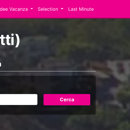
Idee Vacanza
Selection
Last Minute
tti)
a
Cerca