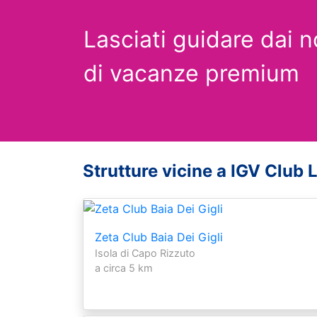
Lasciati guidare dai n
di vacanze premium
Strutture vicine a IGV Club 
Zeta Club Baia Dei Gigli
Isola di Capo Rizzuto
a circa 5 km