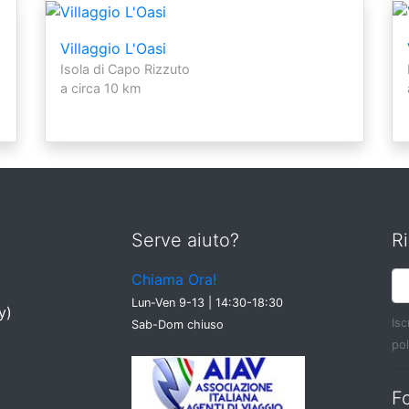
Villaggio L'Oasi
Isola di Capo Rizzuto
a circa 10 km
Serve aiuto?
Ri
Chiama Ora!
Lun-Ven 9-13 | 14:30-18:30
y)
Isc
Sab-Dom chiuso
pol
F