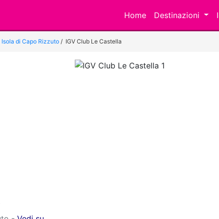
Home
Destinazioni
i Isola di Capo Rizzuto
/
IGV Club Le Castella
Previous
t
uto -
Vedi su