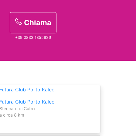
Chiama
+39 0833 1855626
Futura Club Porto Kaleo
Steccato di Cutro
a circa 8 km