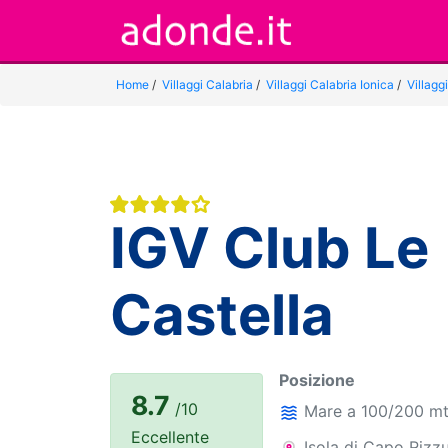
Home
/
Villaggi Calabria
/
Villaggi Calabria Ionica
/
Villagg
IGV Club Le
Castella
Posizione
8.7
/10
Mare a 100/200 m
Eccellente
Isola di Capo Rizz