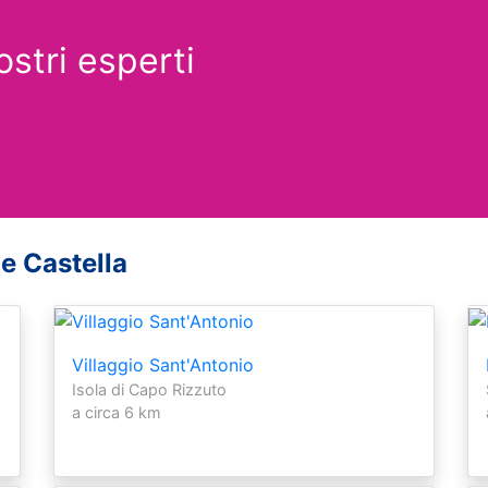
ostri esperti
Le Castella
Villaggio Sant'Antonio
Isola di Capo Rizzuto
a circa 6 km