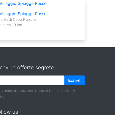
Villaggio Spiagge Rosse
Isola di Capo Rizzuto
a circa 10 km
cevi le offerte segrete
Iscriviti
rivendoti alla newsletter accetti la nostra privacy
icy
ollow us