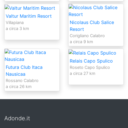
Valtur Maritim Resort
Nicolaus Club Salice
Villapiana
a circa 3 km
Resort
Corigliano Calabro
a circa 9 km
Relais Capo Spulico
Futura Club Itaca
Roseto Capo Spulico
a circa 27 km
Nausicaa
Rossano Calabro
a circa 26 km
Adonde.it