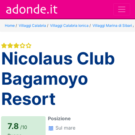
Home
/
Villaggi Calabria
/
Villaggi Calabria Ionica
/
Villaggi Marina di Sibari
Nicolaus Club
Bagamoyo
Resort
Posizione
7.8
/10
Sul mare