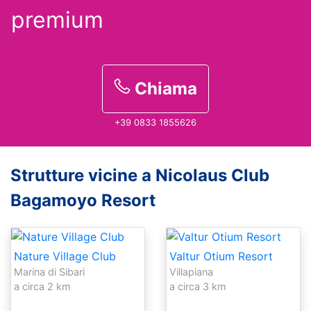
premium
Chiama
+39 0833 1855626
Strutture vicine a Nicolaus Club
Bagamoyo Resort
Nature Village Club
Valtur Otium Resort
Marina di Sibari
Villapiana
a circa 2 km
a circa 3 km