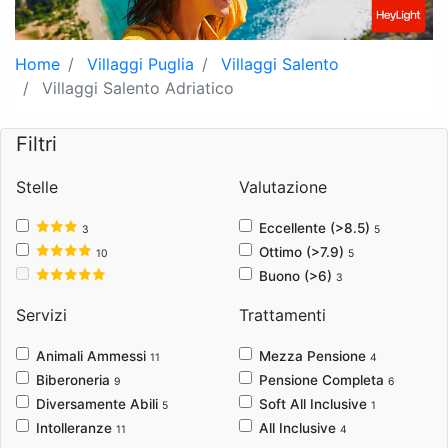
Home
Villaggi Puglia
Villaggi Salento
Villaggi Salento Adriatico
Filtri
Stelle
Valutazione
Eccellente (>8.5)
3
5
Ottimo (>7.9)
10
5
Buono (>6)
3
Servizi
Trattamenti
Animali Ammessi
Mezza Pensione
11
4
Biberoneria
Pensione Completa
9
6
Diversamente Abili
Soft All Inclusive
5
1
Intolleranze
All Inclusive
11
4