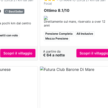
(circa 21 km da San
(circa 21 km da San
Foca)
Ottimo 8.1/10
0
BestSeller
Direttamente sul mare, riservato a over 12
 a pochi km dal centro
anni
Pensione Completa
All Inclusive
etti con volo
Mezza Pensione
A partire da
Scopri il villaggio
Scopri il villaggi
€ 64 a notte
Next
Previous