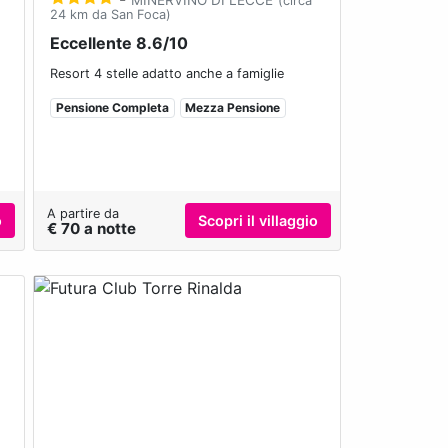
(circa
24 km da San Foca)
Eccellente 8.6/10
Resort 4 stelle adatto anche a famiglie
Pensione Completa
Mezza Pensione
A partire da
o
Scopri il villaggio
€ 70 a notte
Next
Previous
Next