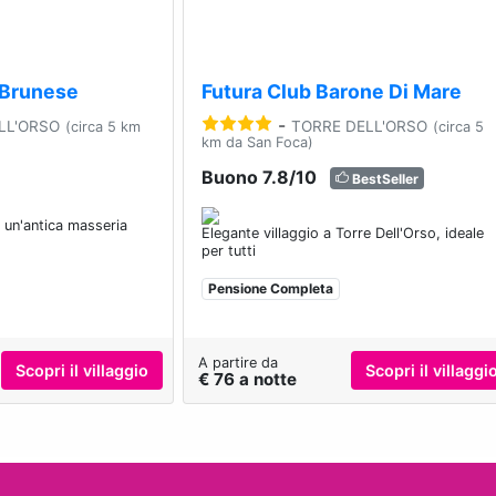
a Brunese
Futura Club Barone Di Mare
-
LL'ORSO
TORRE DELL'ORSO
(circa 5 km
(circa 5
km da San Foca)
Buono 7.8/10
BestSeller
 un'antica masseria
Elegante villaggio a Torre Dell'Orso, ideale
per tutti
Pensione Completa
A partire da
Scopri il villaggio
Scopri il villaggi
€ 76 a notte