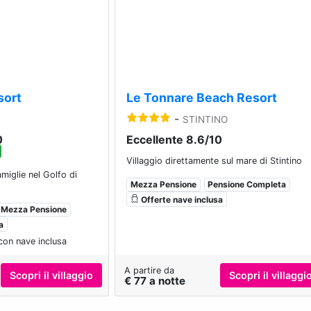
Next
Previous
sort
Le Tonnare Beach Resort
-
STINTINO
0
Eccellente 8.6/10
Villaggio direttamente sul mare di Stintino
amiglie nel Golfo di
Mezza Pensione
Pensione Completa
Offerte nave inclusa
Mezza Pensione
a
con nave inclusa
A partire da
Scopri il villaggio
Scopri il villaggi
€ 77 a notte