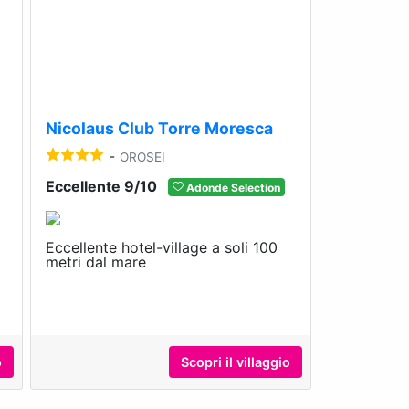
Next
Previous
Next
Nicolaus Club Torre Moresca
-
OROSEI
Eccellente 9/10
Adonde Selection
Eccellente hotel-village a soli 100
metri dal mare
o
Scopri il villaggio