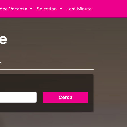
Idee Vacanza
Selection
Last Minute
ne
e
Cerca