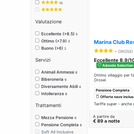
Previous
10
Valutazione
Eccellente (>8.5)
5
Ottimo (>7.9)
Marina Club Re
3
Buono (>6)
2
-
OROSEI
Servizi
Eccellente 8.9/1
Adonde Selection
Animali Ammessi
8
Ottimo villaggio per f
Biberoneria
6
Orosei
Diversamente Abili
4
Pensione Completa
Intolleranze
8
Offerte nave inclus
Tariffe super - anche 
Trattamenti
A partire da
Mezza Pensione
6
€ 89 a notte
Pensione Completa
6
Soft All Inclusive