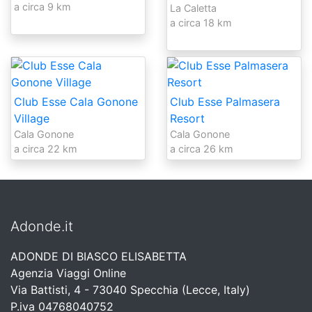
a circa 9 km
La Caletta
a circa 18 km
Club Esse Cala Gonone
Club Esse Palmasera
Village
Resort
Cala Gonone
Cala Gonone
a circa 22 km
a circa 26 km
Adonde.it
ADONDE DI BIASCO ELISABETTA
Agenzia Viaggi Online
Via Battisti, 4 - 73040 Specchia (Lecce, Italy)
P.iva 04768040752