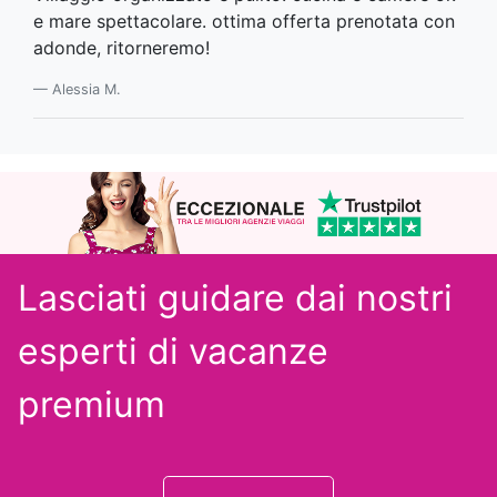
e mare spettacolare. ottima offerta prenotata con
adonde, ritorneremo!
Alessia M.
Lasciati guidare dai nostri
esperti
di vacanze
premium