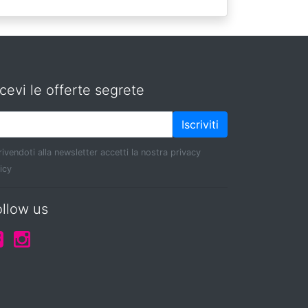
cevi le offerte segrete
Iscriviti
rivendoti alla newsletter accetti la nostra privacy
icy
ollow us