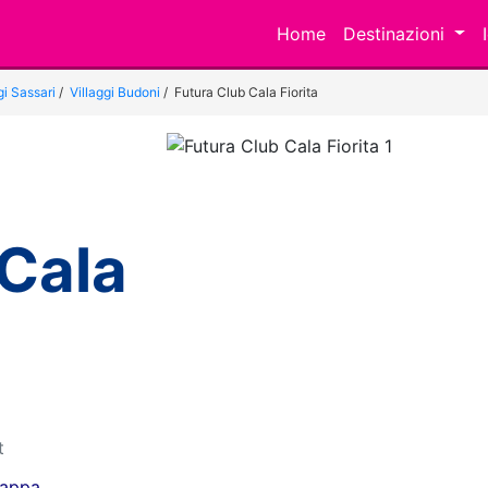
Home
Destinazioni
gi Sassari
/
Villaggi Budoni
/
Futura Club Cala Fiorita
 Cala
Previous
t
mappa