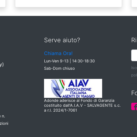
Serve aiuto?
Ri
Chiama Ora!
Lun-Ven 9-13 | 14:30-18:30
y)
Isc
Sab-Dom chiuso
pol
F
Adonde aderisce al Fondo di Garanzia
costituito dall'A.I.A.V - SALVAGENTE s.c.
a r.l. 2024/1-7061
 n.
zioni