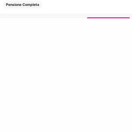
Pensione Completa
A partire da
Scopri il villaggio
€ 154 a notte
Lasciati guidare dai nostri
esperti
di vacanze
premium
Chiama
+39 0833 1855626