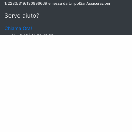
1/2283/319/130896669 emessa da UnipolSai Assicurazioni
Serve aiuto?
Chiama Ora!
Lun-Ven 9-13 | 14:30-18:30
Sab-Dom chiuso
Adonde aderisce al Fondo di Garanzia costituito dall'A.I.A.V -
SALVAGENTE s.c. a r.l. 2024/1-7061
Ricevi le offerte segrete
Iscriviti
Iscrivendoti alla newsletter accetti la nostra privacy policy