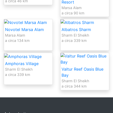
a circa 46 km
Resort
Marsa Alam
a circa 90 km
Novotel Marsa Alam
Albatros Sharm
Marsa Alam
Sharm El Sheikh
a circa 134 km
a circa 339 km
Amphoras Village
Valtur Reef Oasis Blue
Sharm El Sheikh
a circa 339 km
Bay
Sharm El Sheikh
a circa 344 km