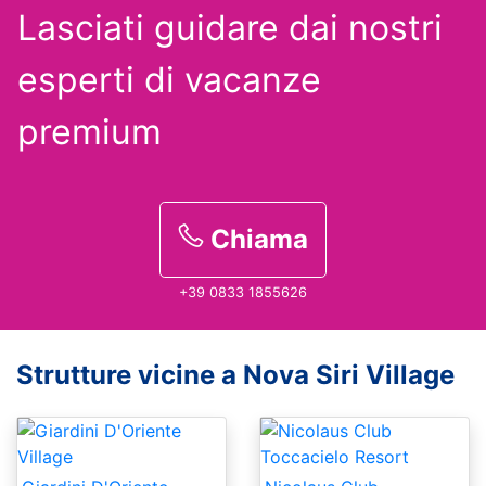
Lasciati guidare dai nostri
esperti
di vacanze
premium
Chiama
+39 0833 1855626
Strutture vicine a Nova Siri Village