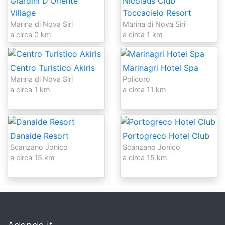
Giardini D'Oriente
Nicolaus Club
Village
Toccacielo Resort
Marina di Nova Siri
Marina di Nova Siri
a circa 0 km
a circa 1 km
Centro Turistico Akiris
Marinagri Hotel Spa
Marina di Nova Siri
Policoro
a circa 1 km
a circa 11 km
Danaide Resort
Portogreco Hotel Club
Scanzano Jonico
Scanzano Jonico
a circa 15 km
a circa 15 km