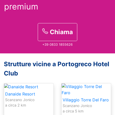
premium
Chiama
+39 0833 1855626
Strutture vicine a Portogreco Hotel
Club
Danaide Resort
Villaggio Torre Del Faro
Scanzano Jonico
a circa 2 km
Scanzano Jonico
a circa 5 km