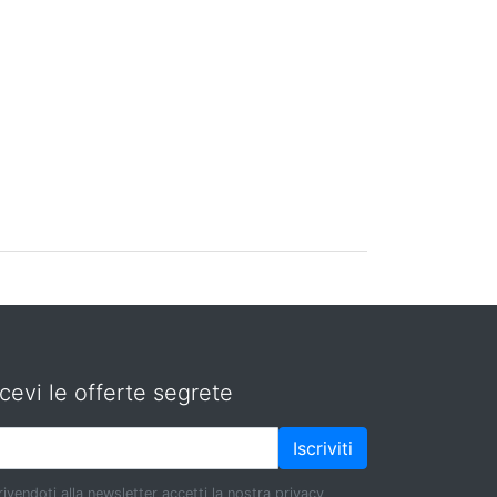
cevi le offerte segrete
Iscriviti
rivendoti alla newsletter accetti la nostra privacy