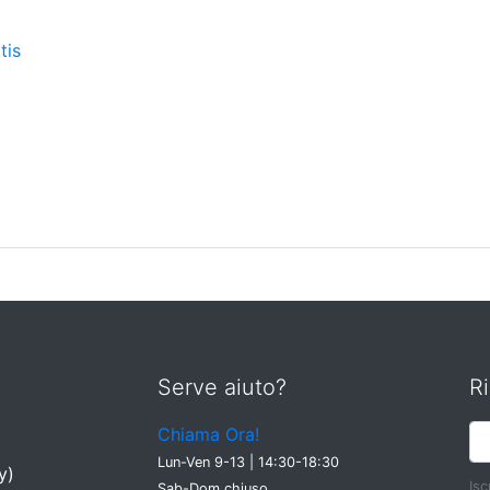
tis
Serve aiuto?
Ri
Chiama Ora!
Lun-Ven 9-13 | 14:30-18:30
y)
Isc
Sab-Dom chiuso