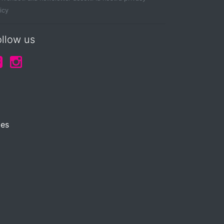
icy
ollow us
ies