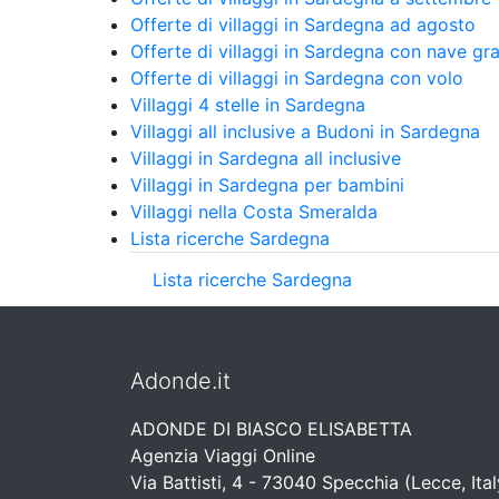
Offerte di villaggi in Sardegna ad agosto
Offerte di villaggi in Sardegna con nave gra
Offerte di villaggi in Sardegna con volo
Villaggi 4 stelle in Sardegna
Villaggi all inclusive a Budoni in Sardegna
Villaggi in Sardegna all inclusive
Villaggi in Sardegna per bambini
Villaggi nella Costa Smeralda
Lista ricerche Sardegna
Lista ricerche Sardegna
Adonde.it
ADONDE DI BIASCO ELISABETTA
Agenzia Viaggi Online
Via Battisti, 4 - 73040 Specchia (Lecce, Ital