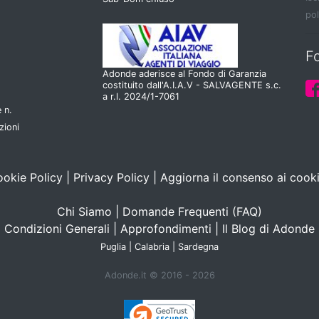
pol
F
Adonde aderisce al Fondo di Garanzia
costituito dall'A.I.A.V - SALVAGENTE s.c.
a r.l. 2024/1-7061
 n.
zioni
okie Policy
|
Privacy Policy
|
Aggiorna il consenso ai cook
Chi Siamo
|
Domande Frequenti (FAQ)
Condizioni Generali
|
Approfondimenti
|
Il Blog di Adonde
Puglia
|
Calabria
|
Sardegna
Adonde.it © 2016 - 2026