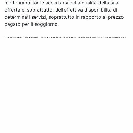
molto importante accertarsi della qualità della sua
offerta e, soprattutto, dell’effettiva disponibilità di
determinati servizi, soprattutto in rapporto al prezzo
pagato per il soggiorno.
Talvolta, infatti, potrebbe anche capitare di imbattersi
in recensioni ed annunci che descrivono alcuni
residence come bellissimi e praticamente sul mare,
salvo poi, nella realtà, scoprire che alcune strutture
non siano poi così moderne ed accessoriate come
vengono pubblicizzate o, ancora, che non dispongono
realmente di un accesso diretto al mare. Allo stesso
modo, poi, qualora ti avessero suggerito di preferire il
pernottamento presso una struttura ricettiva in
qualche altra località più grande, come potrebbe
essere ad esempio un villaggio di vacanza nei pressi di
Livorno, dovresti sempre ricordare le potenziali
differenze di prezzo nonché l’effettiva affluenza di
turisti in queste mete di vacanza.