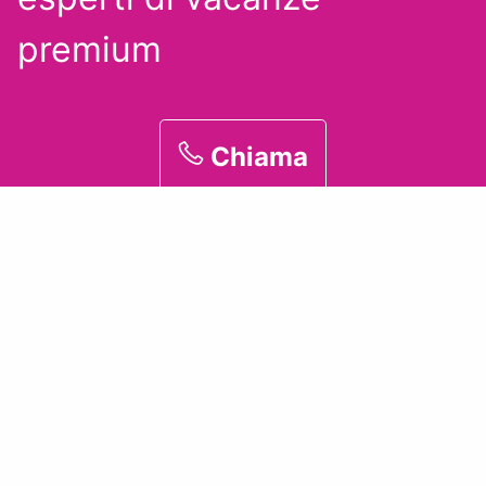
premium
Chiama
+39 0833 1855626
Quali sono i migliori resort in
provincia di Agrigento per
famiglie?
I migliori resort in provincia di Agrigento per famiglie
offrono una combinazione perfetta di comfort, servizi