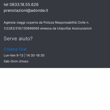
tel 0833.18.55.626
prenotazioni@adonde.it
Agenzia viaggi coperta da Polizza Responsabilità Civile n.
1/2283/319/130896669 emessa da UnipolSai Assicurazioni
Serve aiuto?
Chiama Ora!
Lun-Ven 9-13 | 14:30-18:30
Sab-Dom chiuso
Adonde aderisce al Fondo di Garanzia costituito dall'A.I.A.V -
SALVAGENTE s.c. a r.l. 2024/1-7061
Ricevi le offerte segrete