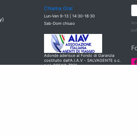
Chiama Ora!
Lun-Ven 9-13 | 14:30-18:30
y)
Isc
Sab-Dom chiuso
pol
F
Adonde aderisce al Fondo di Garanzia
costituito dall'A.I.A.V - SALVAGENTE s.c.
a r.l. 2024/1-7061
 n.
zioni
okie Policy
|
Privacy Policy
|
Aggiorna il consenso ai cook
Chi Siamo
|
Domande Frequenti (FAQ)
Condizioni Generali
|
Approfondimenti
|
Il Blog di Adonde
Puglia
|
Calabria
|
Sardegna