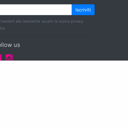
Iscriviti
rivendoti alla newsletter accetti la nostra privacy
icy
ollow us
ies