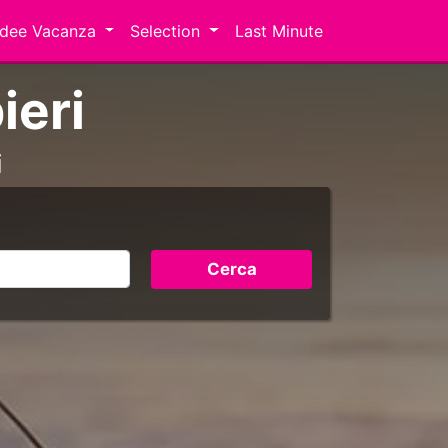
Idee Vacanza
Selection
Last Minute
ieri
i
Cerca