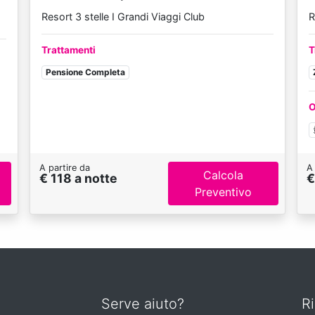
Resort 3 stelle I Grandi Viaggi Club
R
Trattamenti
T
Pensione Completa
O
A partire da
A 
Calcola
€ 118 a notte
€
Preventivo
Serve aiuto?
Ri