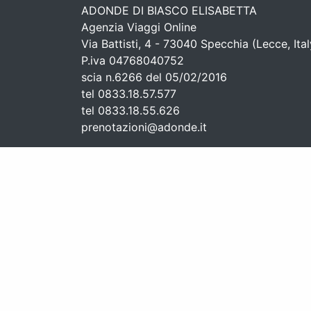
ADONDE DI BIASCO ELISABETTA
Agenzia Viaggi Online
Via Battisti, 4 - 73040 Specchia (Lecce, Ital
P.iva 04768040752
scia n.6266 del 05/02/2016
tel 0833.18.57.577
tel 0833.18.55.626
prenotazioni@adonde.it
Agenzia viaggi coperta da Polizza Responsabilità Civile
1/2283/319/130896669 emessa da UnipolSai Assicura
Co