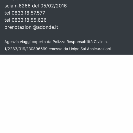
scia n.6266 del 05/02/2016
tel 0833.18.57.577
tel 0833.18.55.626
prenotazioni@adonde.it
Agenzia viaggi coperta da Polizza Responsabilità Civile n.
1/2283/319/130896669 emessa da UnipolSai Assicurazioni
Serve aiuto?
Chiama Ora!
Lun-Ven 9-13 | 14:30-18:30
Sab-Dom chiuso
Adonde aderisce al Fondo di Garanzia costituito dall'A.I.A.V -
SALVAGENTE s.c. a r.l. 2024/1-7061