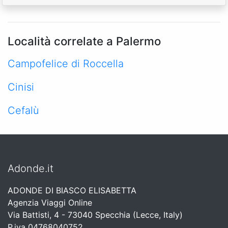
Località correlate a Palermo
Campofelice di Roccella
Cinisi
Cefalù
Adonde.it
ADONDE DI BIASCO ELISABETTA
Agenzia Viaggi Online
Via Battisti, 4 - 73040 Specchia (Lecce, Italy)
P.iva 04768040752