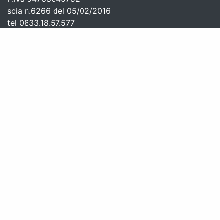
scia n.6266 del 05/02/2016
tel 0833.18.57.577
tel 0833.18.55.626
prenotazioni@adonde.it
Agenzia viaggi coperta da Polizza Responsabilità Civile n.
1/2283/319/130896669 emessa da UnipolSai Assicurazioni
Serve aiuto?
Chiama Ora!
Lun-Ven 9-13 | 14:30-18:30
Sab-Dom chiuso
Adonde aderisce al Fondo di Garanzia costituito dall'A.I.A.V -
SALVAGENTE s.c. a r.l. 2024/1-7061