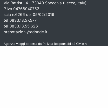
Via Battisti, 4 - 73040 Specchia (Lecce, Italy)
P.iva 04768040752
scia n.6266 del 05/02/2016
tel 0833.18.57.577
tel 0833.18.55.626
prenotazioni@adonde.it
Agenzia viaggi coperta da Polizza Responsabilità Civile n.
1/2283/319/130896669 emessa da UnipolSai Assicurazioni
Serve aiuto?
Chiama Ora!
Lun-Ven 9-13 | 14:30-18:30
Sab-Dom chiuso