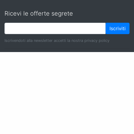
Ricevi le offerte segrete
Iscriviti
Iscrivendoti alla newsletter accetti la nostra privacy policy
Follow us
Cookie Policy
|
Privacy Policy
|
Aggiorna il consenso
ai cookies
Chi Siamo
|
Domande Frequenti (FAQ)
Condizioni Generali
|
Approfondimenti
|
Il Blog di
Adonde