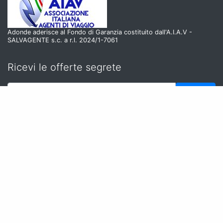
Adonde aderisce al Fondo di Garanzia costituito dall'A.I.A.V -
SALVAGENTE s.c. a r.l. 2024/1-7061
Ricevi le offerte segrete
Iscriviti
Iscrivendoti alla newsletter accetti la nostra privacy policy
Follow us
Cookie Policy
|
Privacy Policy
|
Aggiorna il consenso
ai cookies