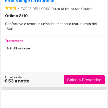
Futura Club Barone Di Mare
-
TORRE DELL'ORSO
(circa 18 km da San Cataldo)
Buono 7.8/10
BestSeller
Elegante villaggio a Torre Dell'Orso, ideale per tutti
Trattamenti
Pensione Completa
A partire da
Calcola Preventivo
€ 76 a notte
Nicolaus Club Alimini Smile