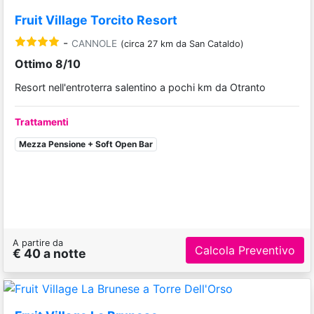
Fruit Village La Brunese
-
TORRE DELL'ORSO
(circa 18 km da San Cataldo)
Ottimo 8/10
Confortevole resort in un'antica masseria ristrutturata del
1500
Trattamenti
Soft All Inclusive
A partire da
Calcola Preventivo
€ 53 a notte