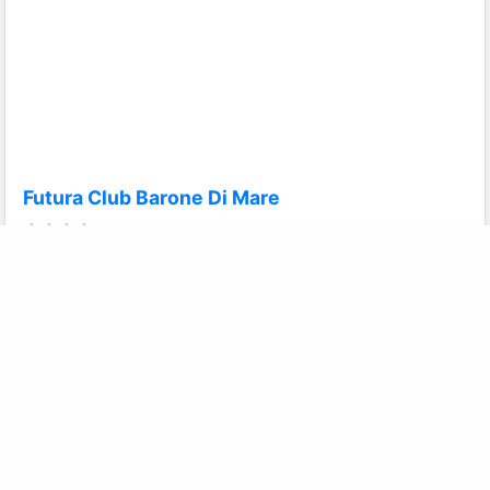
-
OTRANTO
(circa 33 km da San Cataldo)
Eccellente 8.6/10
BestSeller
Villaggio per famiglie a pochi km dal centro di Otranto
Trattamenti
Soft Inclusive
Offerte
Pacchetti con volo
A partire da
Calcola Preventivo
€ 46 a notte