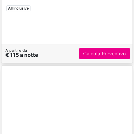
Fruit Village Torcito Resort
-
CANNOLE
(circa 27 km da San Cataldo)
Ottimo 8/10
Resort nell'entroterra salentino a pochi km da Otranto
Trattamenti
Mezza Pensione + Soft Open Bar
A partire da
Calcola Preventivo
€ 40 a notte