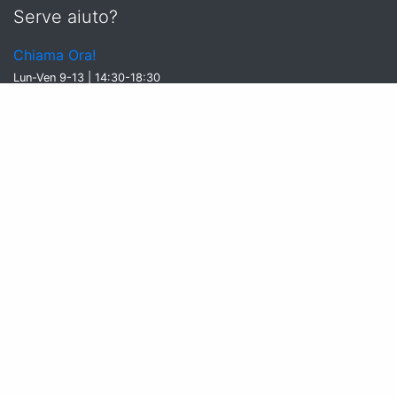
Serve aiuto?
Chiama Ora!
Lun-Ven 9-13 | 14:30-18:30
Sab-Dom chiuso
Adonde aderisce al Fondo di Garanzia costituito dall'A.I.A.V -
SALVAGENTE s.c. a r.l. 2024/1-7061
Ricevi le offerte segrete
Iscriviti
Iscrivendoti alla newsletter accetti la nostra privacy policy
Follow us