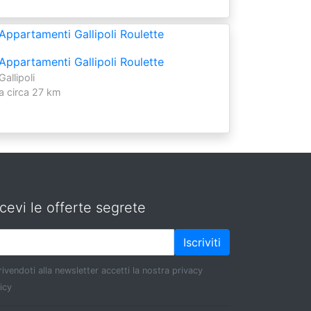
Appartamenti Gallipoli Roulette
Gallipoli
a circa 27 km
cevi le offerte segrete
Iscriviti
rivendoti alla newsletter accetti la nostra privacy
icy