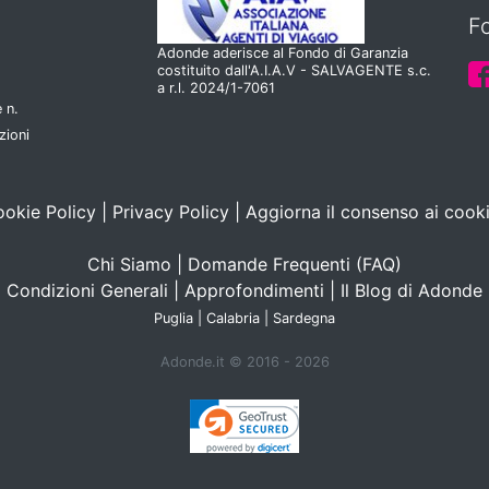
F
Adonde aderisce al Fondo di Garanzia
costituito dall'A.I.A.V - SALVAGENTE s.c.
a r.l. 2024/1-7061
 n.
zioni
okie Policy
|
Privacy Policy
|
Aggiorna il consenso ai cook
Chi Siamo
|
Domande Frequenti (FAQ)
Condizioni Generali
|
Approfondimenti
|
Il Blog di Adonde
Puglia
|
Calabria
|
Sardegna
Adonde.it © 2016 - 2026