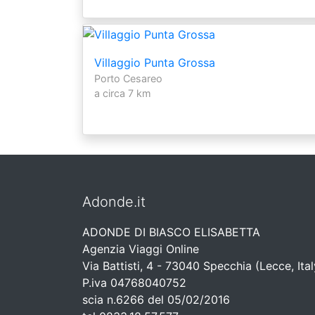
Villaggio Punta Grossa
Porto Cesareo
a circa 7 km
Adonde.it
ADONDE DI BIASCO ELISABETTA
Agenzia Viaggi Online
Via Battisti, 4 - 73040 Specchia (Lecce, Ital
P.iva 04768040752
scia n.6266 del 05/02/2016