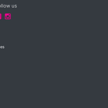
ollow us
ies