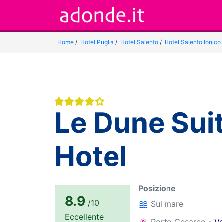
Home
/
Hotel Puglia
/
Hotel Salento
/
Hotel Salento Ionico
Le Dune Sui
Hotel
Posizione
8.9
/10
Sul mare
Eccellente
Porto Cesareo -
V