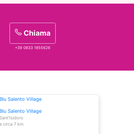
Chiama
+39 0833 1855626
Blu Salento Village
Sant'Isidoro
a circa 7 km