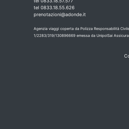
tel 0833.18.57.577
tel 0833.18.55.626
prenotazioni@adonde.it
Agenzia viaggi coperta da Polizza Responsabilità Civile
1/2283/319/130896669 emessa da UnipolSai Assicura
Co