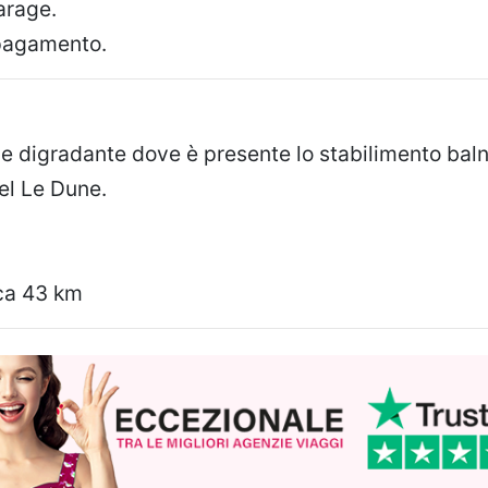
arage.
 pagamento.
le digradante dove è presente lo stabilimento bal
tel Le Dune.
rca 43 km