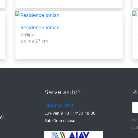
Residence Ionian
Gallipoli
a circa 27 km
Serve aiuto?
Ri
Chiama Ora!
Lun-Ven 9-13 | 14:30-18:30
y)
Isc
Sab-Dom chiuso
pol