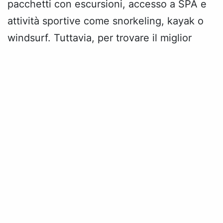
pacchetti con escursioni, accesso a SPA e
attività sportive come snorkeling, kayak o
windsurf. Tuttavia, per trovare il miglior
prezzo, è consigliabile essere flessibili sulle
date e sulla tipologia di sistemazione.
Migliori villaggi Puglia sul mare
Niente batte la comodità di svegliarsi al
rumore delle onde.
I migliori villaggi in
Puglia
sul mare offrono
accesso diretto alla
spiaggia, camere con vista mozzafiato e